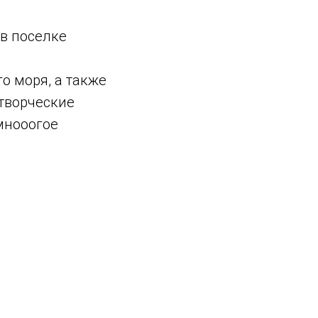
в поселке
о моря, а также
 творческие
 мнооогое