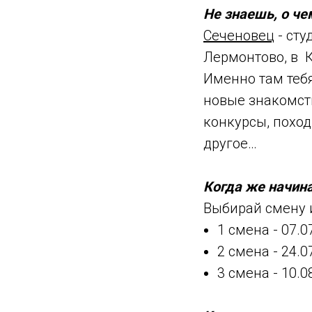
Не знаешь, о ч
Сеченовец
- сту
Лермонтово, в 
Именно там тебя
новые знакомств
конкурсы, поход
другое…
Когда же начин
Выбирай смену и
1 смена - 07.0
2 смена - 24.0
3 смена - 10.0